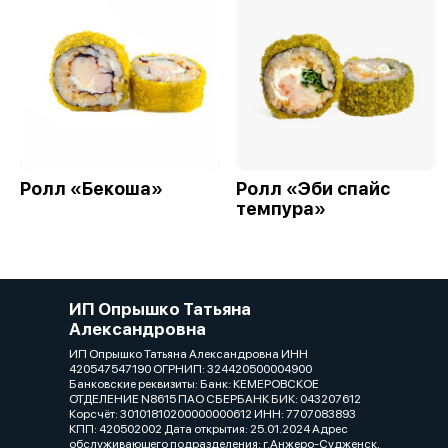
Ролл «Бекоша»
Ролл «Эби спайс
темпура»
ИП Опрышко Татьяна
Александровна
ИП Опрышко Татьяна Александровна ИНН
420547547190 ОГРНИП: 324420500004900
Банковские реквизиты: Банк: КЕМЕРОВСКОЕ
ОТДЕЛЕНИЕ N8615 ПАО СБЕРБАНК БИК: 043207612
Корсчёт: 30101810200000000612 ИНН: 7707083893
КПП: 420502002 Дата открытия: 25.01.2024 Адрес
обслуживающего подразделения: г.Анжеро-Судженск,