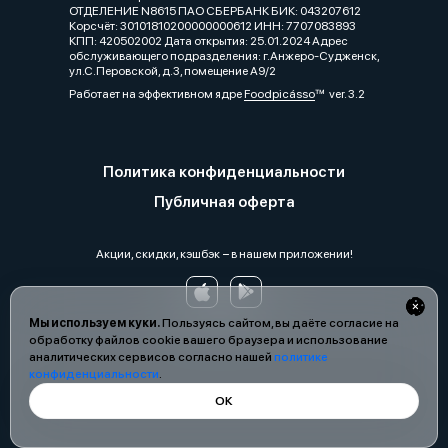
ОТДЕЛЕНИЕ N8615 ПАО СБЕРБАНК БИК: 043207612
Корсчёт: 30101810200000000612 ИНН: 7707083893
КПП: 420502002 Дата открытия: 25.01.2024 Адрес
обслуживающего подразделения: г.Анжеро-Судженск,
ул.С.Перовской, д.3, помещение А9/2
Работает на эффективном ядре
Foodpicásso
ver. 3.2
Политика конфиденциальности
Публичная оферта
Акции, скидки, кэшбэк − в нашем приложении!
Мы используем куки.
Пользуясь сайтом, вы даёте согласие на
обработку файлов cookie вашего браузера и использование
аналитических сервисов согласно нашей
политике
конфиденциальности
.
ОК