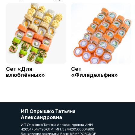
Сет «Для
Сет
влюблённых»
«Филадельфия»
ИП Опрышко Татьяна
Александровна
ИП Опрышко Татьяна Александровна ИНН
420547547190 ОГРНИП: 324420500004900
Банковские реквизиты: Банк: КЕМЕРОВСКОЕ