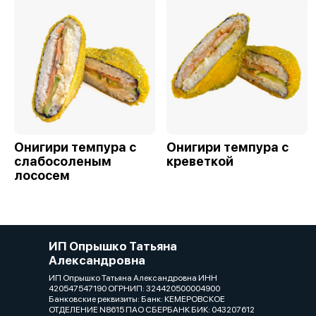
Онигири темпура с
Онигири темпура с
слабосоленым
креветкой
лососем
ИП Опрышко Татьяна
Александровна
ИП Опрышко Татьяна Александровна ИНН
420547547190 ОГРНИП: 324420500004900
Банковские реквизиты: Банк: КЕМЕРОВСКОЕ
ОТДЕЛЕНИЕ N8615 ПАО СБЕРБАНК БИК: 043207612