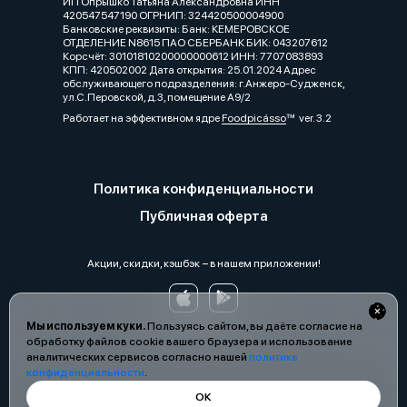
ИП Опрышко Татьяна Александровна ИНН
420547547190 ОГРНИП: 324420500004900
Банковские реквизиты: Банк: КЕМЕРОВСКОЕ
ОТДЕЛЕНИЕ N8615 ПАО СБЕРБАНК БИК: 043207612
Корсчёт: 30101810200000000612 ИНН: 7707083893
КПП: 420502002 Дата открытия: 25.01.2024 Адрес
обслуживающего подразделения: г.Анжеро-Судженск,
ул.С.Перовской, д.3, помещение А9/2
Работает на эффективном ядре
Foodpicásso
ver. 3.2
Политика конфиденциальности
Публичная оферта
Акции, скидки, кэшбэк − в нашем приложении!
Мы используем куки.
Пользуясь сайтом, вы даёте согласие на
обработку файлов cookie вашего браузера и использование
аналитических сервисов согласно нашей
политике
конфиденциальности
.
ОК