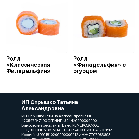
Ролл
Ролл
«Классическая
«Филадельфия» с
Филадельфия»
огурцом
ИП Опрышко Татьяна
Александровна
ИП Опрышко Татьяна Александровна ИНН
420547547190 ОГРНИП: 324420500004900
Банковские реквизиты: Банк: КЕМЕРОВСКОЕ
ОТДЕЛЕНИЕ N8615 ПАО СБЕРБАНК БИК: 043207612
Корсчёт: 30101810200000000612 ИНН: 7707083893