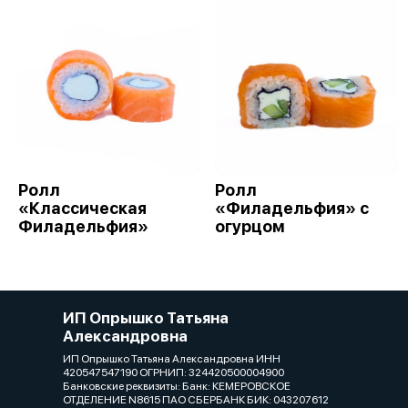
Ролл
Ролл
«Классическая
«Филадельфия» с
Филадельфия»
огурцом
ИП Опрышко Татьяна
Александровна
ИП Опрышко Татьяна Александровна ИНН
420547547190 ОГРНИП: 324420500004900
Банковские реквизиты: Банк: КЕМЕРОВСКОЕ
ОТДЕЛЕНИЕ N8615 ПАО СБЕРБАНК БИК: 043207612