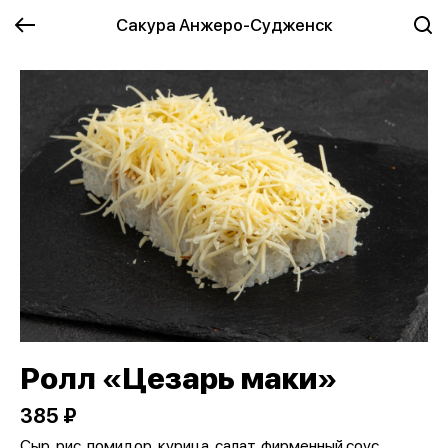
Сакура Анжеро-Судженск
Ролл «Цезарь маки»
385 ₽
Сыр, рис, помидор, курица, салат, фирменный соус