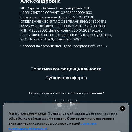
Александровна
ИП Опрышко Татьяна Александровна ИНН
420547547190 ОГРНИП: 324420500004900
Банковские реквизиты: Банк: КЕМЕРОВСКОЕ
ОТДЕЛЕНИЕ N8615 ПАО СБЕРБАНК БИК: 043207612
Корсчёт: 30101810200000000612 ИНН: 7707083893
КПП: 420502002 Дата открытия: 25.01.2024 Адрес
обслуживающего подразделения: г.Анжеро-Судженск,
ул.С.Перовской, д.3, помещение А9/2
Работает на эффективном ядре
Foodpicásso
ver. 3.2
Политика конфиденциальности
Публичная оферта
Акции, скидки, кэшбэк − в нашем приложении!
Мы используем куки.
Пользуясь сайтом, вы даёте согласие на
обработку файлов cookie вашего браузера и использование
аналитических сервисов согласно нашей
политике
конфиденциальности
.